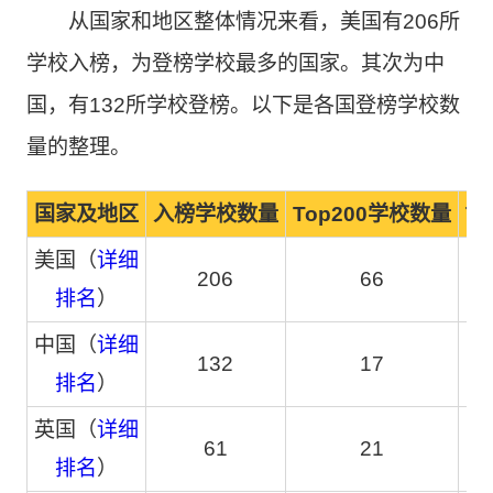
从国家和地区整体情况来看，美国有206所
学校入榜，为登榜学校最多的国家。其次为中
国，有132所学校登榜。以下是各国登榜学校数
量的整理。
国家及地区
入榜学校数量
Top200学校数量
T
美国（
详细
206
66
排名
）
中国（
详细
132
17
排名
）
英国（
详细
61
21
排名
）