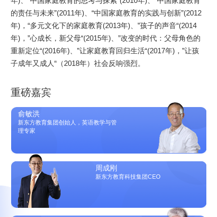
年)、“中国家庭教育的思考与探索”(2010年)、“中国家庭教育
的责任与未来”(2011年)、“中国家庭教育的实践与创新”(2012
年)，“多元文化下的家庭教育(2013年)、”孩子的声音“(2014
年)，”心成长，新父母“(2015年)、”改变的时代：父母角色的
重新定位“(2016年)、”让家庭教育回归生活“(2017年)，”让孩
子成年又成人“（2018年）社会反响强烈。
重磅嘉宾
俞敏洪
新东方教育集团创始人，英语教学与管
理专家
周成刚
新东方教育科技集团CEO