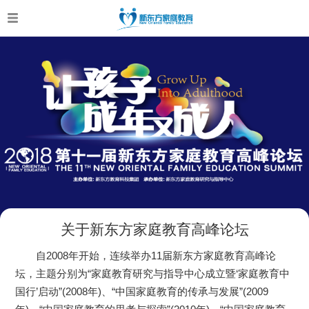
关于新东方家庭教育高峰论坛
自2008年开始，连续举办11届新东方家庭教育高峰论
坛，主题分别为“家庭教育研究与指导中心成立暨‘家庭教育中
国行’启动”(2008年)、“中国家庭教育的传承与发展”(2009