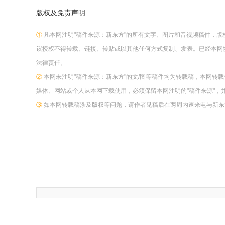
版权及免责声明
①
凡本网注明"稿件来源：新东方"的所有文字、图片和音视频稿件，
议授权不得转载、链接、转贴或以其他任何方式复制、发表。已经本网
法律责任。
②
本网未注明"稿件来源：新东方"的文/图等稿件均为转载稿，本网转
媒体、网站或个人从本网下载使用，必须保留本网注明的"稿件来源"，
③
如本网转载稿涉及版权等问题，请作者见稿后在两周内速来电与新东方网联