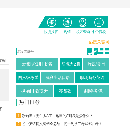
快捷报班
热销
校区查询
中学院校
热搜关键词
享到
新概念1册报名
听说读写
新概念2册
四六级考试
流利生活口语
职场商务英语
职场口语提升
翻译考试
零基础
热门推荐
了
涨知识：男生太A了，这里的A到底是指什么？
初中英语同义词组全总结，初一到初三考试都在考！