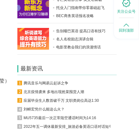
托业入门指南带你零基础起飞
关注公众号
BEC商务英语报名攻略
回到顶部
告别哑巴英语 提高口语有技巧
名人名校励志演讲合辑
电影里教会我们的浪漫情话
最新资讯
莹）
腾讯音乐与网易云起诉之争
北京疫情袭来 多地出现抢菜囤货人潮
应届毕业生人数首破千万 文职类岗位高达1:30
刘畊宏凭什么能这么火？
MU5735最后一次正常陆空通话时间为14:16
2022年五一调休最新安排_旅游必备英语口语对话短句