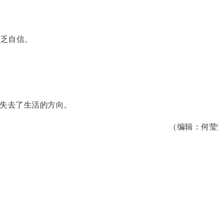
有点缺乏自信。
e. 她似乎失去了生活的方向。
（编辑：何莹