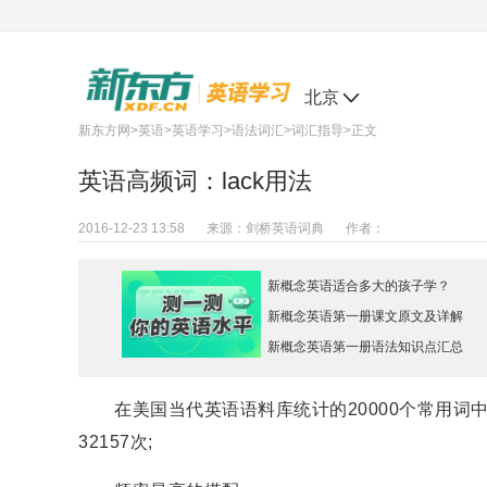
北京
新东方网
>
英语
>
英语学习
>
语法词汇
>
词汇指导
>正文
英语高频词：lack用法
2016-12-23 13:58
来源：
剑桥英语词典
作者：
新概念英语适合多大的孩子学？
新概念英语第一册课文原文及详解
新概念英语第一册语法知识点汇总
在美国当代英语语料库统计的20000个常用词中，l
32157次;