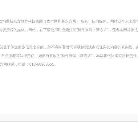
版权均属新东方教育科技集团（含本网和新东方网） 所有，任何媒体、网站或个人未经
协议授权的媒体、网站，在下载使用时必须注明"稿件来源：新东方"，违者本网将依
载仅基于传递更多信息之目的，并不意味着赞同转载稿的观点或证实其内容的真实性。
并自负版权等法律责任。如擅自篡改为"稿件来源：新东方"，本网将依法追究法律责任
系，电话：010-60908555。