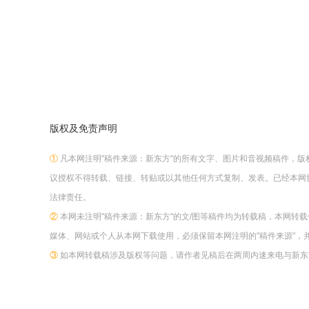
版权及免责声明
①
凡本网注明"稿件来源：新东方"的所有文字、图片和音视频稿件，
议授权不得转载、链接、转贴或以其他任何方式复制、发表。已经本网
法律责任。
②
本网未注明"稿件来源：新东方"的文/图等稿件均为转载稿，本网转
媒体、网站或个人从本网下载使用，必须保留本网注明的"稿件来源"，
③
如本网转载稿涉及版权等问题，请作者见稿后在两周内速来电与新东方网联