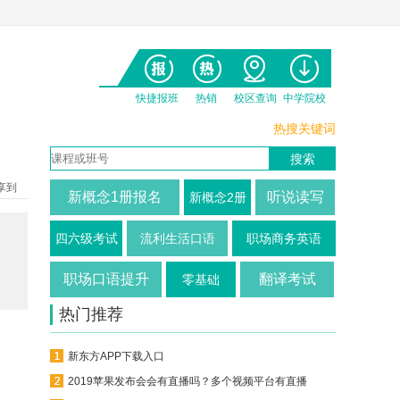
快捷报班
热销
校区查询
中学院校
热搜关键词
享到
新概念1册报名
听说读写
新概念2册
四六级考试
流利生活口语
职场商务英语
职场口语提升
翻译考试
零基础
热门推荐
新东方APP下载入口
2019苹果发布会会有直播吗？多个视频平台有直播