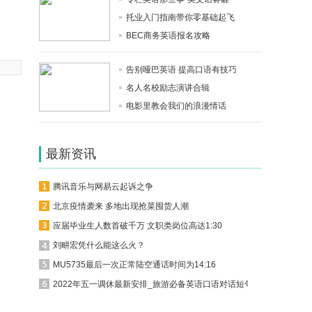
托业入门指南带你零基础起飞
BEC商务英语报名攻略
告别哑巴英语 提高口语有技巧
名人名校励志演讲合辑
电影里教会我们的浪漫情话
最新资讯
腾讯音乐与网易云起诉之争
北京疫情袭来 多地出现抢菜囤货人潮
应届毕业生人数首破千万 文职类岗位高达1:30
刘畊宏凭什么能这么火？
MU5735最后一次正常陆空通话时间为14:16
2022年五一调休最新安排_旅游必备英语口语对话短句