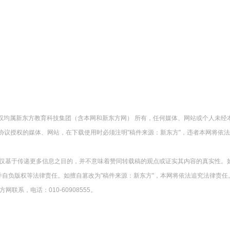
版权均属新东方教育科技集团（含本网和新东方网） 所有，任何媒体、网站或个人未经
协议授权的媒体、网站，在下载使用时必须注明"稿件来源：新东方"，违者本网将依
载仅基于传递更多信息之目的，并不意味着赞同转载稿的观点或证实其内容的真实性。
并自负版权等法律责任。如擅自篡改为"稿件来源：新东方"，本网将依法追究法律责任
系，电话：010-60908555。