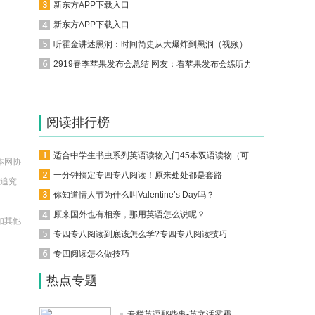
新东方APP下载入口
新东方APP下载入口
听霍金讲述黑洞：时间简史从大爆炸到黑洞（视频）
2919春季苹果发布会总结 网友：看苹果发布会练听力！
阅读排行榜
适合中学生书虫系列英语读物入门45本双语读物（可下载）
本网协
一分钟搞定专四专八阅读！原来处处都是套路
法追究
你知道情人节为什么叫Valentine’s Day吗？
原来国外也有相亲，那用英语怎么说呢？
如其他
专四专八阅读到底该怎么学?专四专八阅读技巧
。
专四阅读怎么做技巧
热点专题
专栏英语那些事-英文话雾霾