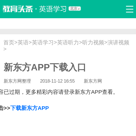
北京
首页
口语
听力
语法
写作
词汇
原创
热门推荐
首页
>
英语
>
英语学习
>
英语听力
>
听力视频
>
演讲视频
双语新闻
口译翻译
职场英语
娱乐英语
少儿英语
>
流行语
新概念
新东方APP下载入口
新东方网整理
2018-11-12 16:55
新东方网
容已过期，更多精彩内容请登录新东方APP查看。
击>>
下载新东方APP