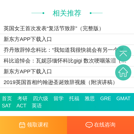
相关推荐
英国女王首次发表“复活节致辞”（完整版）
新东方APP下载入口
乔丹致辞悼念科比：“我知道我很快就会有另一个哭泣的表情包了
科比追悼会：瓦妮莎缅怀科比gigi 数次哽咽落泪（视频）
新东方APP下载入口
2019英国首相约翰逊圣诞致辞视频（附演讲稿）
首页
考研
四六级
留学
托福
雅思
GRE
GMAT
SAT
ACT
英语
领取课程
在线咨询