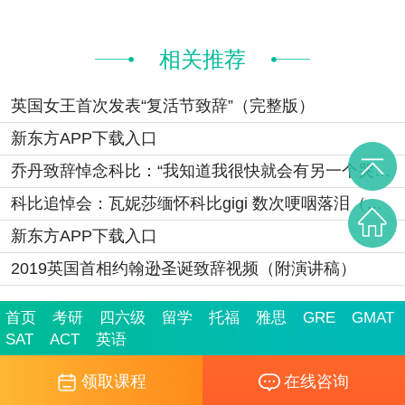
相关推荐
英国女王首次发表“复活节致辞”（完整版）
新东方APP下载入口
乔丹致辞悼念科比：“我知道我很快就会有另一个哭泣的表情包了
科比追悼会：瓦妮莎缅怀科比gigi 数次哽咽落泪（视频）
新东方APP下载入口
2019英国首相约翰逊圣诞致辞视频（附演讲稿）
首页
考研
四六级
留学
托福
雅思
GRE
GMAT
SAT
ACT
英语
领取课程
在线咨询