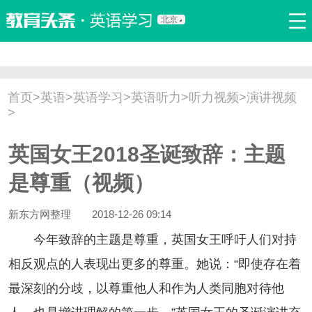
北京
首页
口语
听力
语法
写作
词汇
原创
热门推荐
首页
>
英语
>
英语学习
>
英语听力
>
听力视频
>
演讲视频
双语新闻
口译翻译
职场英语
娱乐英语
少儿英语
>
流行语
新概念
英国女王2018圣诞致辞：主题
是尊重（视频）
新东方网整理
2018-12-26 09:14
今年致辞的主题是尊重，英国女王呼吁人们对持
相反观点的人表现出更多的尊重。她说：“即使存在着
最深刻的分歧，以尊重他人和作为人类同胞对待他