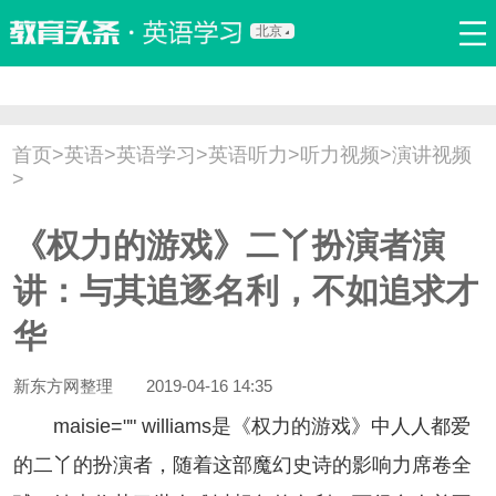
北京
首页
口语
听力
语法
写作
词汇
原创
热门推荐
首页
>
英语
>
英语学习
>
英语听力
>
听力视频
>
演讲视频
双语新闻
口译翻译
职场英语
娱乐英语
少儿英语
>
流行语
新概念
《权力的游戏》二丫扮演者演
讲：与其追逐名利，不如追求才
华
新东方网整理
2019-04-16 14:35
maisie="" williams是《权力的游戏》中人人都爱
的二丫的扮演者，随着这部魔幻史诗的影响力席卷全