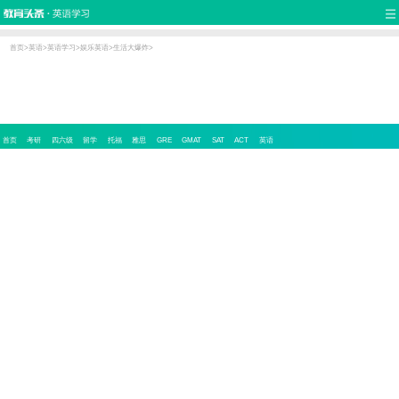
首页
热门推荐
实用口语
听力视频
双语新闻
写作辅导
职场英语
少儿英语
娱乐英语
原创
词汇学习
翻译
语法
首页
>
英语
>
英语学习
>
娱乐英语
>
生活大爆炸
>
流行语
新概念
首页
考研
四六级
留学
托福
雅思
GRE
GMAT
SAT
ACT
英语