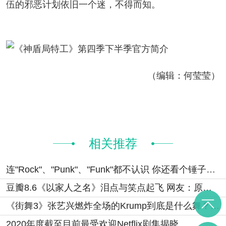
伍的邪恶计划依旧一个迷，不得而知。
（编辑：何莹莹）
相关推荐
连"Rock"、"Punk"、"Funk"都不认识 你还看个锤子《乐队的夏天》？
豆瓣8.6《以家人之名》泪点与笑点起飞 网友：原来李爸才是剧中顶流男神！
《街舞3》张艺兴燃炸全场的Krump到底是什么舞？（附各舞种英文表达）
2020年度截至目前最受欢迎Netflix剧集揭晓