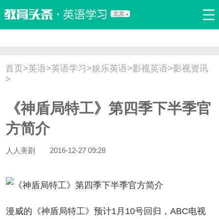
北京
首页
口语
听力
语法
写作
词汇
原创
热门推荐
首页
>
英语
>
英语学习
>
娱乐英语
>
影视英语
>
影视资讯
双语新闻
口译翻译
职场英语
娱乐英语
少儿英语
>
流行语
新概念
《神盾局特工》第四季下半季官
方简介
人人美剧
2016-12-27 09:28
威的《神盾局特工》预计1月10号回归，ABC电视