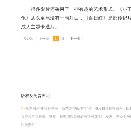
很多影片还采用了一些有趣的艺术形式。《小王
龟》从头至尾没有一句对白，《百日红》是部传记
成人主题卡通片。
共2页:
上一页
1
2
下一页
版权及免责声明
①
凡本网注明"稿件来源：新东方"的所有文字、图片和音视频稿件，
议授权不得转载、链接、转贴或以其他任何方式复制、发表。已经本网
法律责任。