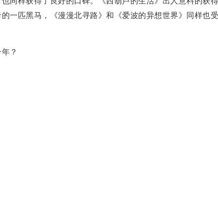
也同样获得了良好的口碑。《西葫芦的生活》出人意料的获
卡的一匹黑马，《漫漫北寻路》和《爱波的异想世界》同样也
。