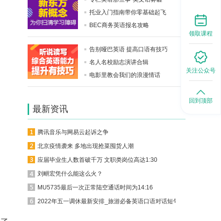
托业入门指南带你零基础起飞
BEC商务英语报名攻略
领取课程
告别哑巴英语 提高口语有技巧
名人名校励志演讲合辑
关注公众号
电影里教会我们的浪漫情话
回到顶部
最新资讯
腾讯音乐与网易云起诉之争
北京疫情袭来 多地出现抢菜囤货人潮
应届毕业生人数首破千万 文职类岗位高达1:30
刘畊宏凭什么能这么火？
MU5735最后一次正常陆空通话时间为14:16
2022年五一调休最新安排_旅游必备英语口语对话短句