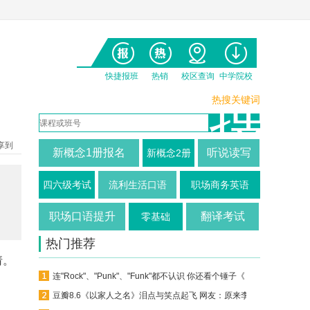
快捷报班
热销
校区查询
中学院校
热搜关键词
享到
新概念1册报名
听说读写
新概念2册
四六级考试
流利生活口语
职场商务英语
职场口语提升
翻译考试
零基础
热门推荐
请。
连"Rock"、"Punk"、"Funk"都不认识 你还看个锤子《乐队的夏天》？
豆瓣8.6《以家人之名》泪点与笑点起飞 网友：原来李爸才是剧中顶流男神！