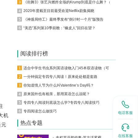
《街舞3》张艺兴燃炸全场的Krump到底是什么舞？（附各舞种英文表达）
2020年度截至目前最受欢迎Netflix剧集揭晓
《神盾局特工》最终季发布“倒计时一个月”版预告
“美恐”系列第10季前瞻：“橡皮人”回归在望？
阅读排行榜
适合中学生书虫系列英语读物入门45本双语读物（可下载）
一分钟搞定专四专八阅读！原来处处都是套路
你知道情人节为什么叫Valentine’s Day吗？
原来国外也有相亲，那用英语怎么说呢？
、
专四专八阅读到底该怎么学?专四专八阅读技巧
注
专四阅读怎么做技巧
电话客服
大机
热点专题
美元
在线客服
专栏英语那些事-英文话雾霾