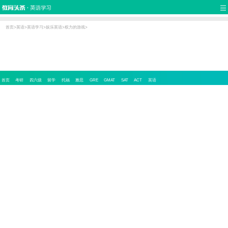
首页
热门推荐
实用口语
听力视频
双语新闻
写作辅导
职场英语
少儿英语
娱乐英语
原创
词汇学习
翻译
语法
首页
>
英语
>
英语学习
>
娱乐英语
>
权力的游戏
>
流行语
新概念
首页
考研
四六级
留学
托福
雅思
GRE
GMAT
SAT
ACT
英语