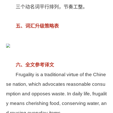
三个动名词平行排列，节奏工整。
五、词汇升级策略表
六、全文参考译文
Frugality is a traditional virtue of the Chine
se nation, which advocates reasonable consu
mption and opposes waste. In daily life, frugalit
y means cherishing food, conserving water, an
d reusing everyday items.