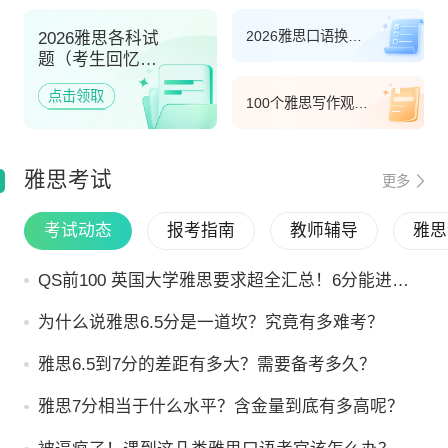
2026雅思口语换题
2026雅思各科试
季题库（最新）
题（考生回忆
版）
100个雅思写作观点
词和替换表达
雅思考试
更多
考试动态
报考指南
教师辅导
雅思
QS前100 英国大学雅思要求超全汇总！6分能进哪
些学校？
为什么说雅思6.5分是一道坎？究竟有多难考？
雅思6.5到7分的差距有多大？需要备考多久？
雅思7分相当于什么水平？含金量到底有多高呢？