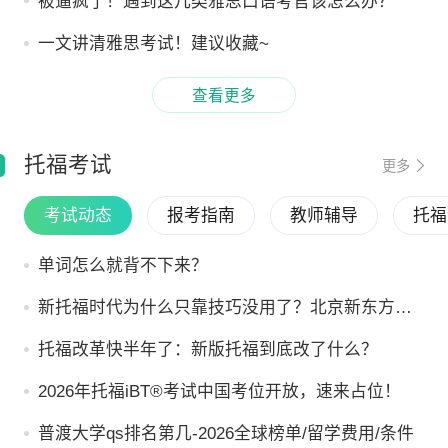
被逼疯了！遇到这几类雅思口语考官该怎么办？
一文讲清雅思考试！建议收藏~
查看更多
托福考试
更多
考试动态
报考指南
教师辅导
托福
单词怎么就背不下来？
新托福时代为什么只靠技巧没用了？北京新东方语
法班才是出分的底层密码
托福改革快半年了：新版托福到底改了什么？
2026年托福iBT®考试中国考位开放，速来占位！
普渡大学qs排名第几-2026全球榜单/留学费用/条件