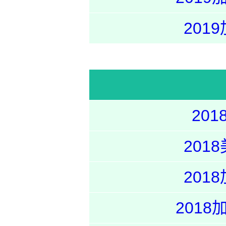
20
20
20
20
201