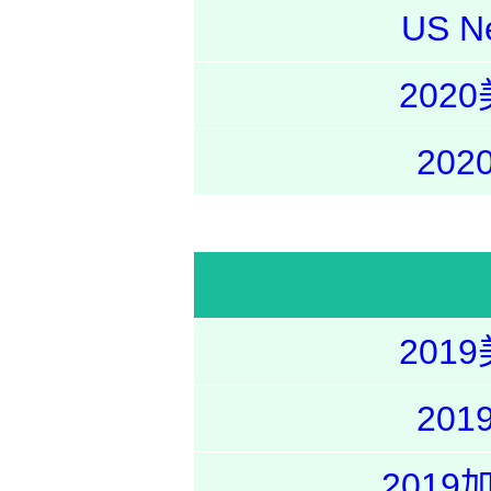
US
20
20
20
20
201