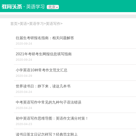
北京
首页
热门推荐
实用口语
听力视频
双语新闻
写作辅导
职场英语
少儿英语
娱
首页
>
英语
>
英语学习
>
英语写作
>
往届生考研报名指南：相关问题解答
2020-09-24
2021年考研考生网报信息填写指南
2020-09-24
小学英语10种常考作文范文汇总
2020-04-29
世界读书日：静下来，读这几本书
2020-04-24
中考英语写作中常见的九种句子语法错误
2020-04-24
初中英语写作思维导图：英语作文满分对策！
2020-04-23
读书日英文日记怎样写？经典范文附上