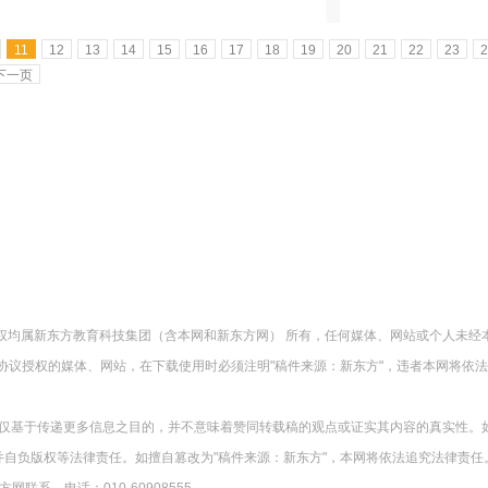
11
12
13
14
15
16
17
18
19
20
21
22
23
2
下一页
版权均属新东方教育科技集团（含本网和新东方网） 所有，任何媒体、网站或个人未经
协议授权的媒体、网站，在下载使用时必须注明"稿件来源：新东方"，违者本网将依
载仅基于传递更多信息之目的，并不意味着赞同转载稿的观点或证实其内容的真实性。
并自负版权等法律责任。如擅自篡改为"稿件来源：新东方"，本网将依法追究法律责任