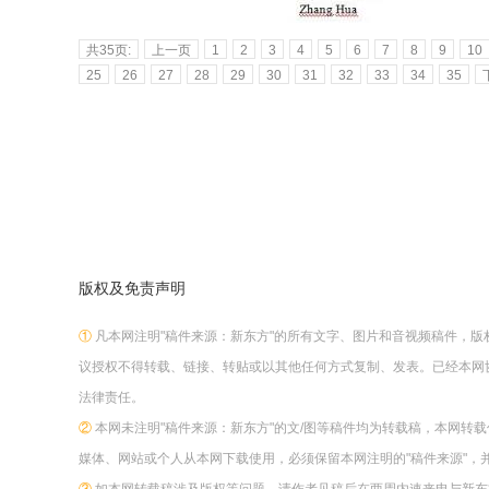
共35页:
上一页
1
2
3
4
5
6
7
8
9
10
25
26
27
28
29
30
31
32
33
34
35
版权及免责声明
①
凡本网注明"稿件来源：新东方"的所有文字、图片和音视频稿件，
议授权不得转载、链接、转贴或以其他任何方式复制、发表。已经本网
法律责任。
②
本网未注明"稿件来源：新东方"的文/图等稿件均为转载稿，本网转
媒体、网站或个人从本网下载使用，必须保留本网注明的"稿件来源"，