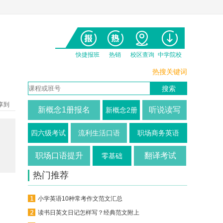
快捷报班
热销
校区查询
中学院校
热搜关键词
享到
新概念1册报名
听说读写
新概念2册
四六级考试
流利生活口语
职场商务英语
职场口语提升
翻译考试
零基础
热门推荐
小学英语10种常考作文范文汇总
读书日英文日记怎样写？经典范文附上