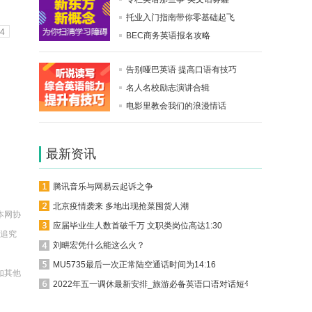
托业入门指南带你零基础起飞
4
BEC商务英语报名攻略
告别哑巴英语 提高口语有技巧
名人名校励志演讲合辑
电影里教会我们的浪漫情话
最新资讯
腾讯音乐与网易云起诉之争
北京疫情袭来 多地出现抢菜囤货人潮
本网协
应届毕业生人数首破千万 文职类岗位高达1:30
法追究
刘畊宏凭什么能这么火？
MU5735最后一次正常陆空通话时间为14:16
如其他
2022年五一调休最新安排_旅游必备英语口语对话短句
。