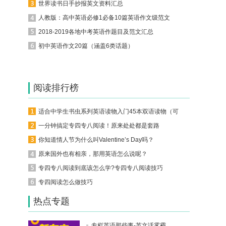
世界读书日手抄报英文资料汇总
人教版：高中英语必修1必备10篇英语作文级范文
2018-2019各地中考英语作题目及范文汇总
初中英语作文20篇（涵盖6类话题）
阅读排行榜
适合中学生书虫系列英语读物入门45本双语读物（可下载）
一分钟搞定专四专八阅读！原来处处都是套路
你知道情人节为什么叫Valentine’s Day吗？
原来国外也有相亲，那用英语怎么说呢？
专四专八阅读到底该怎么学?专四专八阅读技巧
专四阅读怎么做技巧
热点专题
专栏英语那些事-英文话雾霾