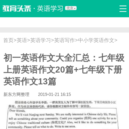
北京
首页
口语
听力
语法
写作
词汇
原创
热门推荐
首页
>
英语
>
英语学习
>
英语写作
>
中小学英语作文
>
双语新闻
口译翻译
职场英语
娱乐英语
少儿英语
初一英语作文大全汇总：七年级
流行语
新概念
上册英语作文20篇+七年级下册
英语作文13篇
新东方网整理
2019-01-21 16:15