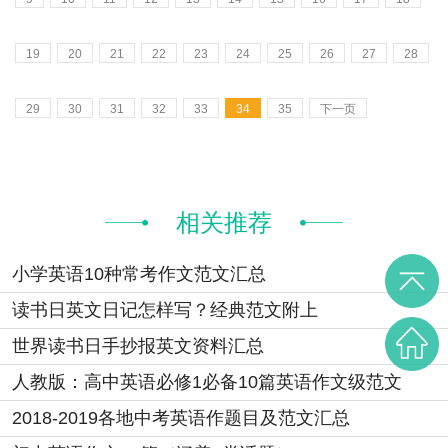
19
20
21
22
23
24
25
26
27
28
29
30
31
32
33
34
35
下一页
相关推荐
小学英语10种常考作文范文汇总
读书日英文日记怎样写？经典范文附上
世界读书日手抄报英文资料汇总
人教版：高中英语必修1必备10篇英语作文级范文
2018-2019各地中考英语作题目及范文汇总