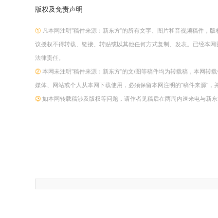
版权及免责声明
①
凡本网注明"稿件来源：新东方"的所有文字、图片和音视频稿件，
议授权不得转载、链接、转贴或以其他任何方式复制、发表。已经本网
法律责任。
②
本网未注明"稿件来源：新东方"的文/图等稿件均为转载稿，本网转
媒体、网站或个人从本网下载使用，必须保留本网注明的"稿件来源"，
③
如本网转载稿涉及版权等问题，请作者见稿后在两周内速来电与新东方网联