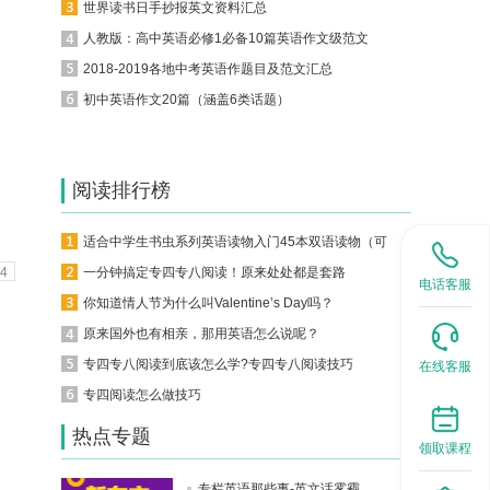
世界读书日手抄报英文资料汇总
人教版：高中英语必修1必备10篇英语作文级范文
2018-2019各地中考英语作题目及范文汇总
初中英语作文20篇（涵盖6类话题）
阅读排行榜
适合中学生书虫系列英语读物入门45本双语读物（可下载）
4
一分钟搞定专四专八阅读！原来处处都是套路
电话客服
你知道情人节为什么叫Valentine’s Day吗？
原来国外也有相亲，那用英语怎么说呢？
专四专八阅读到底该怎么学?专四专八阅读技巧
在线客服
专四阅读怎么做技巧
热点专题
领取课程
专栏英语那些事-英文话雾霾