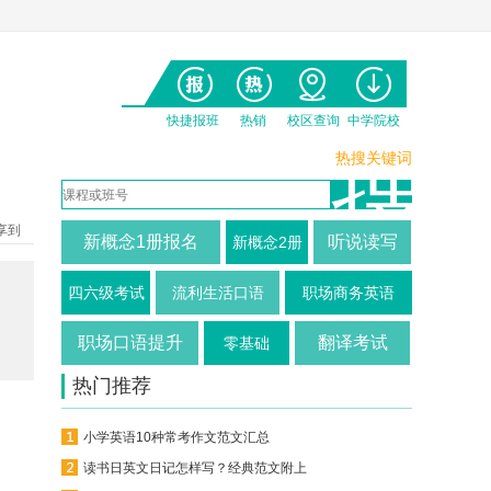
快捷报班
热销
校区查询
中学院校
热搜关键词
享到
新概念1册报名
听说读写
新概念2册
四六级考试
流利生活口语
职场商务英语
职场口语提升
翻译考试
零基础
热门推荐
小学英语10种常考作文范文汇总
读书日英文日记怎样写？经典范文附上