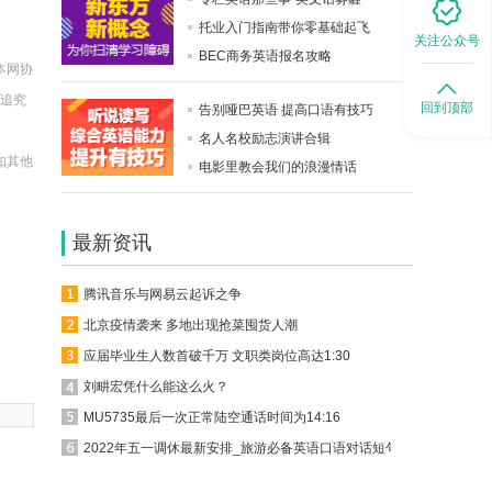
托业入门指南带你零基础起飞
关注公众号
BEC商务英语报名攻略
本网协
法追究
回到顶部
告别哑巴英语 提高口语有技巧
名人名校励志演讲合辑
如其他
电影里教会我们的浪漫情话
。
最新资讯
腾讯音乐与网易云起诉之争
北京疫情袭来 多地出现抢菜囤货人潮
应届毕业生人数首破千万 文职类岗位高达1:30
刘畊宏凭什么能这么火？
MU5735最后一次正常陆空通话时间为14:16
2022年五一调休最新安排_旅游必备英语口语对话短句