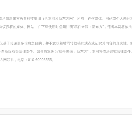
版权均属新东方教育科技集团（含本网和新东方网） 所有，任何媒体、网站或个人未经
协议授权的媒体、网站，在下载使用时必须注明"稿件来源：新东方"，违者本网将依
载仅基于传递更多信息之目的，并不意味着赞同转载稿的观点或证实其内容的真实性。
并自负版权等法律责任。如擅自篡改为"稿件来源：新东方"，本网将依法追究法律责任
系，电话：010-60908555。